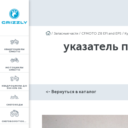
/
Запасные части
/
CFMOTO Z8 EFI and EPS
/
К
указатель 
КВАДРОЦИКЛЫ
CFMOTO
МОТОЦИКЛЫ
CFMOTO
КВАДРОЦИКЛЫ ДО
300 КУБ СМ.
<- Вернуться в каталог
СНЕГОХОДЫ
СНЕГОБОЛОТОХОДЫ