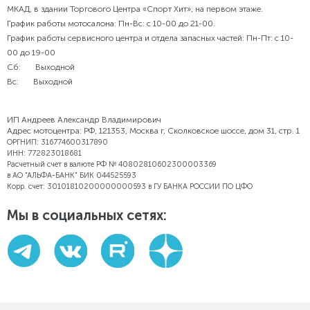
МКАД, в здании Торгового Центра «Спорт Хит», на первом этаже.
График работы мотосалона:
Пн-Вс: с 10-00 до 21-00.
График работы сервисного центра и отдела запасных частей:
Пн-Пт: с 10-
00 до 19-00
Сб: Выходной
Вс: Выходной
ИП Андреев Александр Владимирович
Адрес мотоцентра: РФ, 121353, Москва г, Сколковское шоссе, дом 31, стр. 1
ОРГНИП: 316774600317890
ИНН: 772823018681
Расчетный счет в валюте РФ № 40802810602300003369
в АО "АЛЬФА-БАНК" БИК 044525593
Корр. счет: 30101810200000000593 в ГУ БАНКА РОССИИ ПО ЦФО
Мы в социальных сетях: