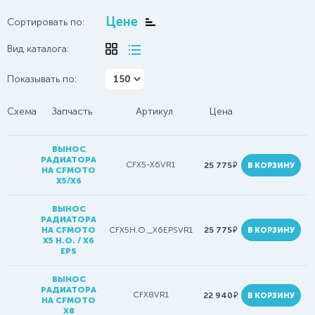
Цене
Сортировать по:
Вид каталога:
Показывать по:
150
Схема
Запчасть
Артикул
Цена
ВЫНОС
РАДИАТОРА
CFX5-X6VR1
руб.
25 775
В КОРЗИНУ
НА CFMOTO
X5/X6
ВЫНОС
РАДИАТОРА
руб.
НА CFMOTO
CFX5H.O._X6EPSVR1
25 775
В КОРЗИНУ
X5 H.O. / X6
EPS
ВЫНОС
РАДИАТОРА
CFX8VR1
руб.
22 940
В КОРЗИНУ
НА CFMOTO
X8