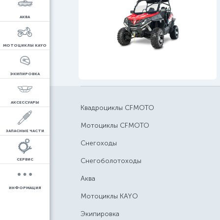
АКВА
МОТОЦИКЛЫ KAYO
ЭКИПИРОВКА
АКСЕССУАРЫ
Квадроциклы CFMOTO
Мотоциклы CFMOTO
ЗАПАСНЫЕ ЧАСТИ
Снегоходы
Снегоболотоходы
СЕРВИС
Аква
ИНФОРМАЦИЯ
Мотоциклы KAYO
Экипировка