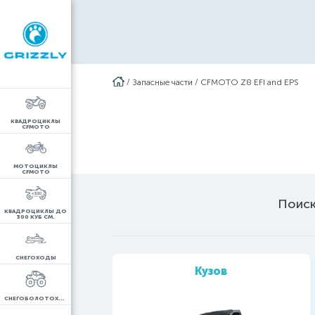
/
Запасные части
/
CFMOTO Z8 EFI and EPS
КВАДРОЦИКЛЫ
CFMOTO
МОТОЦИКЛЫ
CFMOTO
Поиск
КВАДРОЦИКЛЫ ДО
300 КУБ СМ.
СНЕГОХОДЫ
Кузов
СНЕГОБОЛОТОХОДЫ