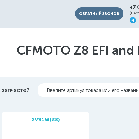
+7 
(г. М
ОБРАТНЫЙ ЗВОНОК
CFMOTO Z8 EFI and 
 запчастей
Введите артикул товара или его назван
2V91W(Z8)