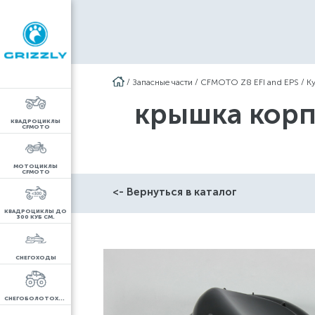
/
Запасные части
/
CFMOTO Z8 EFI and EPS
/
К
крышка корп
КВАДРОЦИКЛЫ
CFMOTO
МОТОЦИКЛЫ
CFMOTO
<- Вернуться в каталог
КВАДРОЦИКЛЫ ДО
300 КУБ СМ.
СНЕГОХОДЫ
СНЕГОБОЛОТОХОДЫ