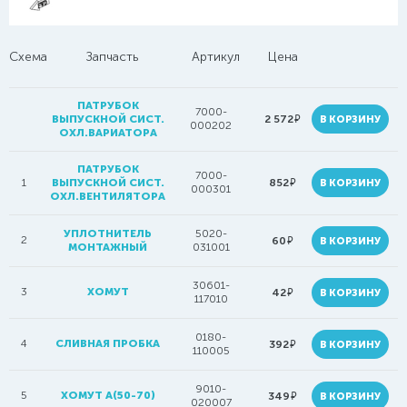
Схема
Запчасть
Артикул
Цена
ПАТРУБОК
7000-
руб.
ВЫПУСКНОЙ СИСТ.
2 572
В КОРЗИНУ
000202
ОХЛ.ВАРИАТОРА
ПАТРУБОК
7000-
руб.
1
ВЫПУСКНОЙ СИСТ.
852
В КОРЗИНУ
000301
ОХЛ.ВЕНТИЛЯТОРА
УПЛОТНИТЕЛЬ
5020-
2
руб.
60
В КОРЗИНУ
МОНТАЖНЫЙ
031001
30601-
3
ХОМУТ
руб.
42
В КОРЗИНУ
117010
0180-
4
СЛИВНАЯ ПРОБКА
руб.
392
В КОРЗИНУ
110005
9010-
5
ХОМУТ A(50-70)
руб.
349
В КОРЗИНУ
020007