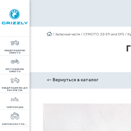
/
Запасные части
/
CFMOTO Z8 EFI and EPS
/
К
КВАДРОЦИКЛЫ
CFMOTO
МОТОЦИКЛЫ
CFMOTO
<- Вернуться в каталог
КВАДРОЦИКЛЫ ДО
300 КУБ СМ.
СНЕГОХОДЫ
СНЕГОБОЛОТОХОДЫ