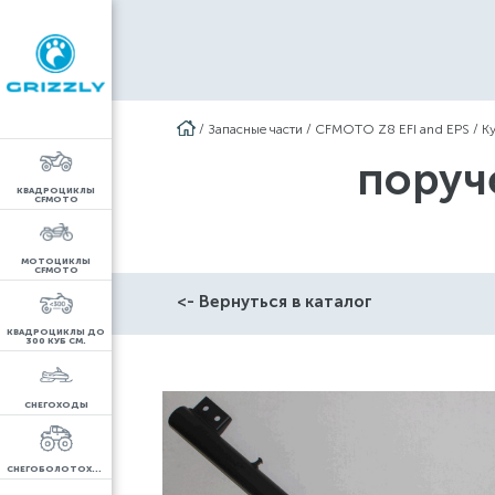
/
Запасные части
/
CFMOTO Z8 EFI and EPS
/
К
поруч
КВАДРОЦИКЛЫ
CFMOTO
МОТОЦИКЛЫ
CFMOTO
<- Вернуться в каталог
КВАДРОЦИКЛЫ ДО
300 КУБ СМ.
СНЕГОХОДЫ
СНЕГОБОЛОТОХОДЫ