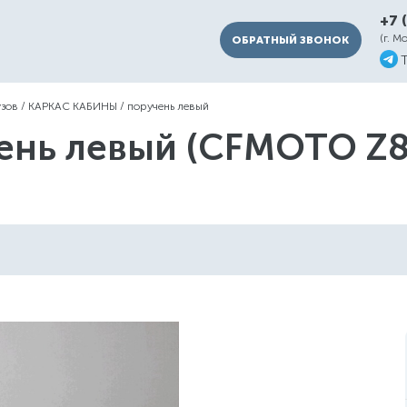
+7 
(г. М
ОБРАТНЫЙ ЗВОНОК
узов
/
КАРКАС КАБИНЫ
/
поручень левый
ень левый (CFMOTO Z8 