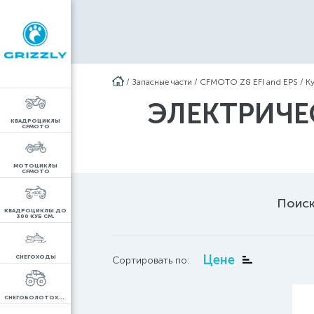
/
Запасные части
/
CFMOTO Z8 EFI and EPS
/
К
ЭЛЕКТРИЧЕС
КВАДРОЦИКЛЫ
CFMOTO
МОТОЦИКЛЫ
CFMOTO
Поиск
КВАДРОЦИКЛЫ ДО
300 КУБ СМ.
Цене
СНЕГОХОДЫ
Сортировать по:
СНЕГОБОЛОТОХОДЫ