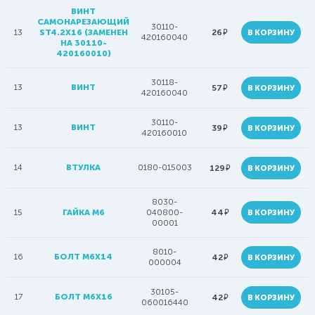
ВИНТ
САМОНАРЕЗАЮЩИЙ
30110-
руб.
13
ST4.2X16 (ЗАМЕНЕН
26
В КОРЗИНУ
420160040
НА 30110-
420160010)
30118-
13
ВИНТ
руб.
57
В КОРЗИНУ
420160040
30110-
13
ВИНТ
руб.
39
В КОРЗИНУ
420160010
14
ВТУЛКА
0180-015003
руб.
129
В КОРЗИНУ
8030-
руб.
15
ГАЙКА М6
040800-
44
В КОРЗИНУ
00001
8010-
16
БОЛТ М6Х14
руб.
42
В КОРЗИНУ
000004
30105-
17
БОЛТ M6X16
руб.
42
В КОРЗИНУ
060016440