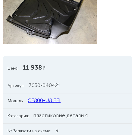
11 938
руб.
Цена:
7030-040421
Артикул:
CF800-U8 EFI
Модель:
пластиковые детали 4
Категория:
9
№ Запчасти на схеме: