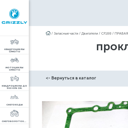
/
Запасные части
/
Двигатели
/
CF188
/
ПРАВАЯ
прокл
КВАДРОЦИКЛЫ
CFMOTO
МОТОЦИКЛЫ
CFMOTO
<- Вернуться в каталог
КВАДРОЦИКЛЫ ДО
300 КУБ СМ.
СНЕГОХОДЫ
СНЕГОБОЛОТОХОДЫ