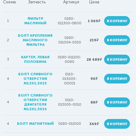
Схема
Запчасть
Артикул
Цена
ФИЛЬТР
0180-
1
руб.
1 069
В КОРЗИНУ
МАСЛЯНЫЙ
011300-0B00
БОЛТ КРЕПЛЕНИЯ
0180-
руб.
2
МАСЛЯНОГО
219
В КОРЗИНУ
011004-0010
ФИЛЬТРА
КАРТЕР, ЛЕВАЯ
0180-011100-
3
руб.
28 489
В КОРЗИНУ
ПОЛОВИНА
0080
БОЛТ СЛИВНОГО
0110-
руб.
4
ОТВЕРСТИЯ
013005-
90
В КОРЗИНУ
М12Х1,5Х15
00001
БОЛТ СЛИВНОГО
ОТВЕРСТИЯ
0110-
4
руб.
88
В КОРЗИНУ
ДВИГАТЕЛЯ
013005-0010
М12Х1,5Х15
4
БОЛТ МАГНИТНЫЙ
0180-011500
руб.
349
В КОРЗИНУ