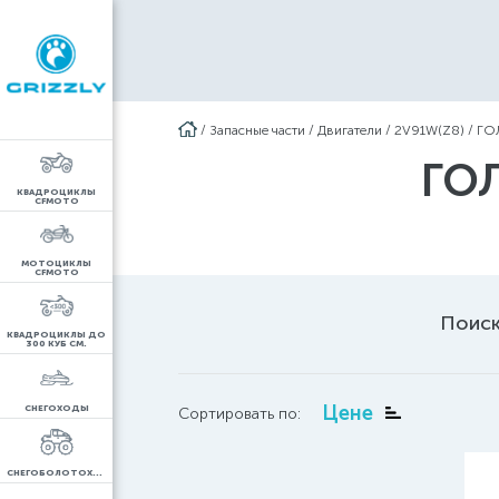
/
Запасные части
/
Двигатели
/
2V91W(Z8)
/
ГО
ГО
КВАДРОЦИКЛЫ
CFMOTO
МОТОЦИКЛЫ
CFMOTO
Поиск
КВАДРОЦИКЛЫ ДО
300 КУБ СМ.
Цене
СНЕГОХОДЫ
Сортировать по:
СНЕГОБОЛОТОХОДЫ