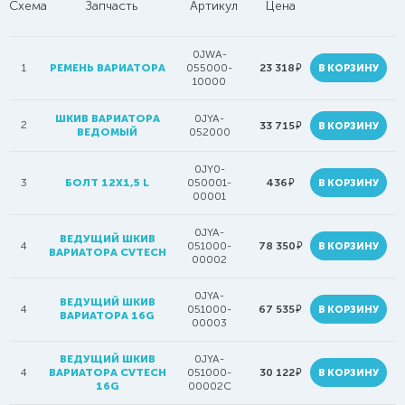
Схема
Запчасть
Артикул
Цена
0JWA-
руб.
1
РЕМЕНЬ ВАРИАТОРА
055000-
23 318
В КОРЗИНУ
10000
ШКИВ ВАРИАТОРА
0JYA-
2
руб.
33 715
В КОРЗИНУ
ВЕДОМЫЙ
052000
0JY0-
руб.
3
БОЛТ 12X1,5 L
050001-
436
В КОРЗИНУ
00001
0JYA-
ВЕДУЩИЙ ШКИВ
руб.
4
051000-
78 350
В КОРЗИНУ
ВАРИАТОРА CVTECH
00002
0JYA-
ВЕДУЩИЙ ШКИВ
руб.
4
051000-
67 535
В КОРЗИНУ
ВАРИАТОРА 16G
00003
ВЕДУЩИЙ ШКИВ
0JYA-
руб.
4
ВАРИАТОРА CVTECH
051000-
30 122
В КОРЗИНУ
16G
00002C