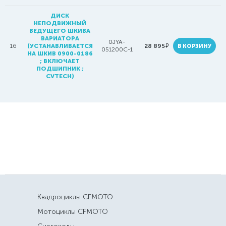
ДИСК
НЕПОДВИЖНЫЙ
ВЕДУЩЕГО ШКИВА
ВАРИАТОРА
0JYA-
руб.
16
(УСТАНАВЛИВАЕТСЯ
28 895
В КОРЗИНУ
051200C-1
НА ШКИВ 0900-0186
; ВКЛЮЧАЕТ
ПОДШИПНИК ;
CVTECH)
Квадроциклы CFMOTO
Мотоциклы CFMOTO