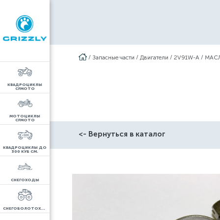
/
Запасные части
/
Двигатели
/
2V91W-A
/
МАСЛ
КВАДРОЦИКЛЫ
CFMOTO
МОТОЦИКЛЫ
CFMOTO
<- Вернуться в каталог
КВАДРОЦИКЛЫ ДО
300 КУБ СМ.
СНЕГОХОДЫ
СНЕГОБОЛОТОХОДЫ