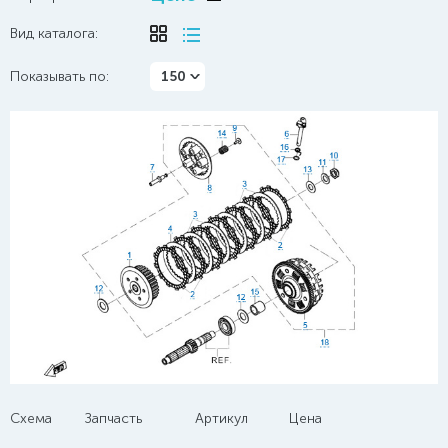
Вид каталога:
Показывать по:
150
Схема
Запчасть
Артикул
Цена