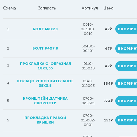
Схема
Запчасть
Артикул
Цена
0010-
руб.
1
БОЛТ M6X20
023010-
42
В КОРЗИН
0010
30406-
2
БОЛТ P4X7.8
руб.
47
В КОРЗИН
00401
ПРОКЛАДКА О-ОБРАЗНАЯ
0110-
3
руб.
42
В КОРЗИН
18Х3,55
013030
КОЛЬЦО УПЛОТНИТЕЛЬНОЕ
01A0-
4
руб.
184
В КОРЗИН
35Х3,5
012003
КРОНШТЕЙН ДАТЧИКА
0700-
5
руб.
274
В КОРЗИН
СКОРОСТИ
065301
0700-
ПРОКЛАДКА ПРАВОЙ
руб.
6
013002-
153
В КОРЗИН
КРЫШКИ
0001