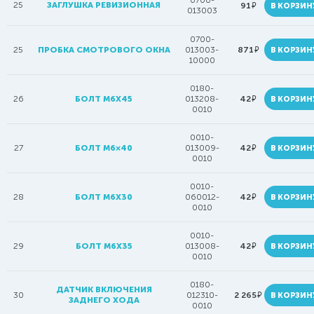
0700-
25
ЗАГЛУШКА РЕВИЗИОННАЯ
руб.
91
В КОРЗИН
013003
0700-
руб.
25
ПРОБКА СМОТРОВОГО ОКНА
013003-
871
В КОРЗИН
10000
0180-
руб.
26
БОЛТ М6Х45
013208-
42
В КОРЗИН
0010
0010-
руб.
27
БОЛТ M6×40
013009-
42
В КОРЗИН
0010
0010-
руб.
28
БОЛТ M6X30
060012-
42
В КОРЗИН
0010
0010-
руб.
29
БОЛТ M6X35
013008-
42
В КОРЗИН
0010
0180-
ДАТЧИК ВКЛЮЧЕНИЯ
руб.
30
012310-
2 265
В КОРЗИН
ЗАДНЕГО ХОДА
0010