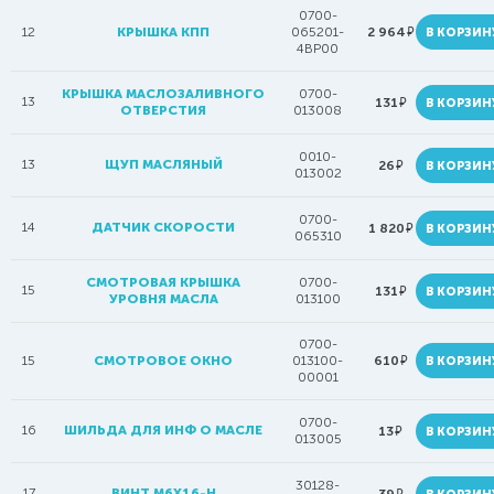
0700-
руб.
12
КРЫШКА КПП
065201-
2 964
В КОРЗИН
4BP00
КРЫШКА МАСЛОЗАЛИВНОГО
0700-
13
руб.
131
В КОРЗИН
ОТВЕРСТИЯ
013008
0010-
13
ЩУП МАСЛЯНЫЙ
руб.
26
В КОРЗИН
013002
0700-
14
ДАТЧИК СКОРОСТИ
руб.
1 820
В КОРЗИН
065310
СМОТРОВАЯ КРЫШКА
0700-
15
руб.
131
В КОРЗИН
УРОВНЯ МАСЛА
013100
0700-
руб.
15
СМОТРОВОЕ ОКНО
013100-
610
В КОРЗИН
00001
0700-
16
ШИЛЬДА ДЛЯ ИНФ О МАСЛЕ
руб.
13
В КОРЗИН
013005
30128-
17
ВИНТ M6X16-H
руб.