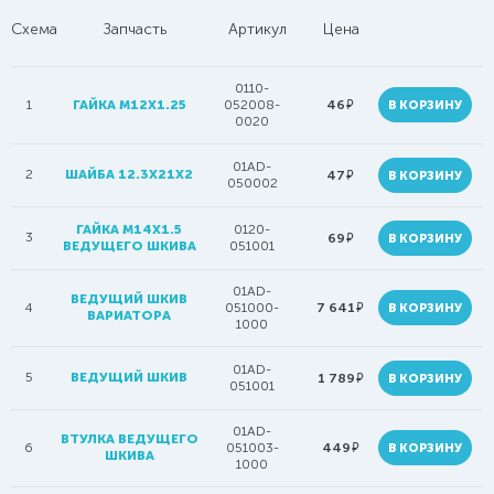
Схема
Запчасть
Артикул
Цена
0110-
руб.
1
ГАЙКА M12X1.25
052008-
46
В КОРЗИНУ
0020
01AD-
2
ШАЙБА 12.3X21X2
руб.
47
В КОРЗИНУ
050002
ГАЙКА M14X1.5
0120-
3
руб.
69
В КОРЗИНУ
ВЕДУЩЕГО ШКИВА
051001
01AD-
ВЕДУЩИЙ ШКИВ
руб.
4
051000-
7 641
В КОРЗИНУ
ВАРИАТОРА
1000
01AD-
5
ВЕДУЩИЙ ШКИВ
руб.
1 789
В КОРЗИНУ
051001
01AD-
ВТУЛКА ВЕДУЩЕГО
руб.
6
051003-
449
В КОРЗИНУ
ШКИВА
1000