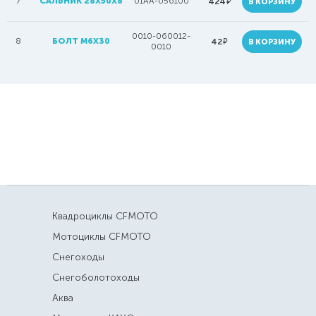
7
САЛЬНИК 28Х50Х8
01AA-056100
руб.
424
В КОРЗИНУ
0010-060012-
8
БОЛТ M6X30
руб.
42
В КОРЗИНУ
0010
Квадроциклы CFMOTO
Мотоциклы CFMOTO
Снегоходы
Снегоболотоходы
Аква