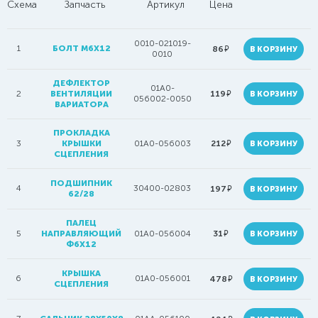
Схема
Запчасть
Артикул
Цена
0010-021019-
1
БОЛТ M6Х12
руб.
86
В КОРЗИНУ
0010
ДЕФЛЕКТОР
01A0-
руб.
2
ВЕНТИЛЯЦИИ
119
В КОРЗИНУ
056002-0050
ВАРИАТОРА
ПРОКЛАДКА
руб.
3
КРЫШКИ
01A0-056003
212
В КОРЗИНУ
СЦЕПЛЕНИЯ
ПОДШИПНИК
4
30400-02803
руб.
197
В КОРЗИНУ
62/28
ПАЛЕЦ
руб.
5
НАПРАВЛЯЮЩИЙ
01A0-056004
31
В КОРЗИНУ
Ф6Х12
КРЫШКА
6
01A0-056001
руб.
478
В КОРЗИНУ
СЦЕПЛЕНИЯ