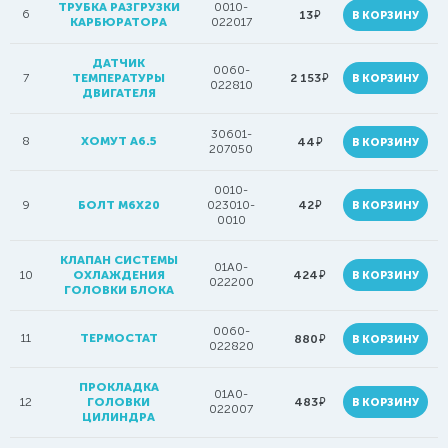
ТРУБКА РАЗГРУЗКИ
0010-
6
руб.
13
В КОРЗИНУ
КАРБЮРАТОРА
022017
ДАТЧИК
0060-
руб.
7
ТЕМПЕРАТУРЫ
2 153
В КОРЗИНУ
022810
ДВИГАТЕЛЯ
30601-
8
ХОМУТ A6.5
руб.
44
В КОРЗИНУ
207050
0010-
руб.
9
БОЛТ M6X20
023010-
42
В КОРЗИНУ
0010
КЛАПАН СИСТЕМЫ
01A0-
руб.
10
ОХЛАЖДЕНИЯ
424
В КОРЗИНУ
022200
ГОЛОВКИ БЛОКА
0060-
11
ТЕРМОСТАТ
руб.
880
В КОРЗИНУ
022820
ПРОКЛАДКА
01A0-
руб.
12
ГОЛОВКИ
483
В КОРЗИНУ
022007
ЦИЛИНДРА