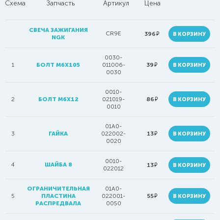
Схема
Запчасть
Артикул
Цена
СВЕЧА ЗАЖИГАНИЯ
CR9E
руб.
396
В КОРЗИНУ
NGK
0030-
руб.
1
БОЛТ М6Х105
011006-
39
В КОРЗИНУ
0030
0010-
руб.
2
БОЛТ M6Х12
021019-
86
В КОРЗИНУ
0010
01A0-
руб.
3
ГАЙКА
022002-
13
В КОРЗИНУ
0020
0010-
4
ШАЙБА 8
руб.
13
В КОРЗИНУ
022012
ОГРАНИЧИТЕЛЬНАЯ
01A0-
руб.
5
ПЛАСТИНА
022001-
55
В КОРЗИНУ
РАСПРЕДВАЛА
0050