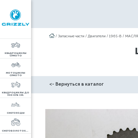
/
Запасные части
/
Двигатели
/
196S-B
/
МАСЛ
КВАДРОЦИКЛЫ
CFMOTO
МОТОЦИКЛЫ
CFMOTO
<- Вернуться в каталог
КВАДРОЦИКЛЫ ДО
300 КУБ СМ.
СНЕГОХОДЫ
СНЕГОБОЛОТОХОДЫ