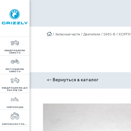
/
Запасные части
/
Двигатели
/
196S-B
/
КОРПУ
КВАДРОЦИКЛЫ
CFMOTO
МОТОЦИКЛЫ
CFMOTO
<- Вернуться в каталог
КВАДРОЦИКЛЫ ДО
300 КУБ СМ.
СНЕГОХОДЫ
СНЕГОБОЛОТОХОДЫ