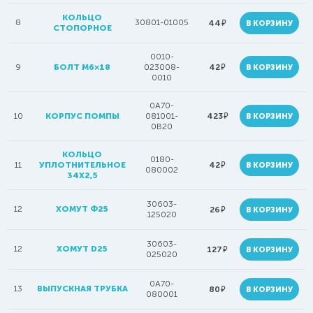
КОЛЬЦО
8
30801-01005
руб.
44
В КОРЗИНУ
СТОПОРНОЕ
0010-
руб.
9
БОЛТ M6×18
023008-
42
В КОРЗИНУ
0010
0A70-
руб.
10
КОРПУС ПОМПЫ
081001-
423
В КОРЗИНУ
0B20
КОЛЬЦО
0180-
руб.
11
УПЛОТНИТЕЛЬНОЕ
42
В КОРЗИНУ
080002
34Х2,5
30603-
12
ХОМУТ Ф25
руб.
26
В КОРЗИНУ
125020
30603-
12
ХОМУТ D25
руб.
127
В КОРЗИНУ
025020
0A70-
13
ВЫПУСКНАЯ ТРУБКА
руб.
80
В КОРЗИНУ
080001