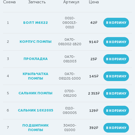
Схема
Запчасть
Артикул
Цена
0010-
руб.
1
БОЛТ M6X22
080013-
42
В КОРЗИНУ
0010
0A70-
2
КОРПУС ПОМПЫ
руб.
914
В КОРЗИНУ
081002-1B20
0A70-
3
ПРОКЛАДКА
руб.
23
В КОРЗИНУ
081003
КРЫЛЬЧАТКА
0A70-
4
руб.
145
В КОРЗИНУ
ПОМПЫ
081101-1000
0700-
5
САЛЬНИК ПОМПЫ
руб.
2 353
В КОРЗИНУ
081200
0110-
6
САЛЬНИК 10Х20Х5
руб.
129
В КОРЗИНУ
080005
ПОДШИПНИК
30400-
7
руб.
392
В КОРЗИНУ
ПОМПЫ
01000