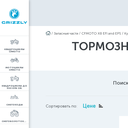
/
Запасные части
/
CFMOTO X8 EFI and EPS
/
Ку
ТОРМОЗНА
КВАДРОЦИКЛЫ
CFMOTO
МОТОЦИКЛЫ
CFMOTO
Поиск
КВАДРОЦИКЛЫ ДО
300 КУБ СМ.
Цене
СНЕГОХОДЫ
Сортировать по:
СНЕГОБОЛОТОХОДЫ