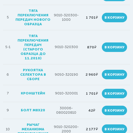
ТЯГА
ПЕРЕКЛЮЧЕНИЯ
9010-320300-
5
руб.
1 701
В КОРЗИНУ
ПЕРЕДАЧ НОВОГО
1000
ОБРАЗЦА
ТЯГА
ПЕРЕКЛЮЧЕНИЯ
ПЕРЕДАЧ
5-1
9010-320300
руб.
870
В КОРЗИНУ
(СТАРОГО
ОБРАЗЦА ДО
11.2010)
РУКОЯТКА
руб.
6
СЕЛЕКТОРА В
9050-320190
2 960
В КОРЗИНУ
СБОРЕ
7
КРОНШТЕЙН
9010-320001
руб.
1 701
В КОРЗИНУ
30006-
9
БОЛТ M8X20
руб.
42
В КОРЗИНУ
080020810
РЫЧАГ
9010-320200-
руб.
10
МЕХАНИЗМА
2 177
В КОРЗИНУ
2000