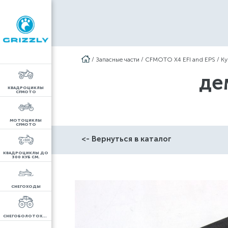
/
Запасные части
/
CFMOTO X4 EFI and EPS
/
Ку
де
КВАДРОЦИКЛЫ
CFMOTO
МОТОЦИКЛЫ
CFMOTO
<- Вернуться в каталог
КВАДРОЦИКЛЫ ДО
300 КУБ СМ.
СНЕГОХОДЫ
СНЕГОБОЛОТОХОДЫ