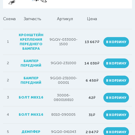
Схема
Запчасть
Артикул
Цена
КРОНШТЕЙН
КРЕПЛЕНИЯ
9GQV-033000-
1
руб.
13 667
В КОРЗИНУ
ПЕРЕДНЕГО
1500
БАМПЕРА
БАМПЕР
2
9GQ0-231000
руб.
14 030
В КОРЗИНУ
ПЕРЕДНИЙ
БАМПЕР
9GQ0-231000-
2
руб.
6 450
В КОРЗИНУ
ПЕРЕДНИЙ
00001
30006-
3
БОЛТ M8X16
руб.
42
В КОРЗИНУ
080016810
4
БОЛТ M6X16
8010-090005
руб.
31
В КОРЗИНУ
5
ДЕМПФЕР
9GQ0-041043
руб.
2 047
В КОРЗИНУ