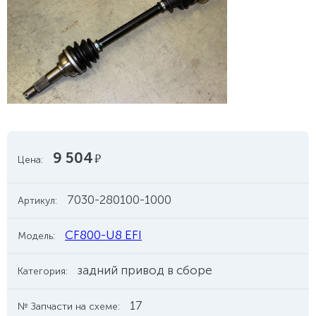
9 504
руб.
Цена:
7030-280100-1000
Артикул:
CF800-U8 EFI
Модель:
задний привод в сборе
Категория:
17
№ Запчасти на схеме: