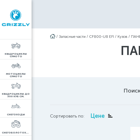
/
Запасные части
/
CF800-U8 EFI
/
Кузов
/
ПАН
ПА
КВАДРОЦИКЛЫ
CFMOTO
МОТОЦИКЛЫ
CFMOTO
Поиск
КВАДРОЦИКЛЫ ДО
300 КУБ СМ.
Цене
СНЕГОХОДЫ
Сортировать по:
СНЕГОБОЛОТОХОДЫ