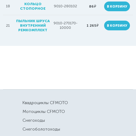
КОЛЬЦО
18
9010-280102
руб.
86
В КОРЗИНУ
СТОПОРНОЕ
ПЫЛЬНИК ШРУСА
9010-270170-
руб.
21
ВНУТРЕННИЙ
1 265
В КОРЗИНУ
10000
РЕМКОМПЛЕКТ
Квадроциклы CFMOTO
Мотоциклы CFMOTO
Снегоходы
Снегоболотоходы