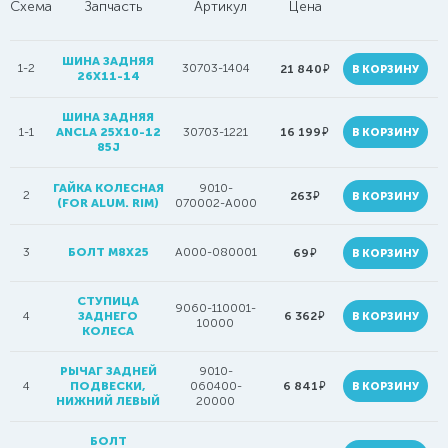
Схема
Запчасть
Артикул
Цена
ШИНА ЗАДНЯЯ
1-2
30703-1404
руб.
21 840
В КОРЗИНУ
26X11-14
ШИНА ЗАДНЯЯ
руб.
1-1
ANCLA 25X10-12
30703-1221
16 199
В КОРЗИНУ
85J
ГАЙКА КОЛЕСНАЯ
9010-
2
руб.
263
В КОРЗИНУ
(FOR ALUM. RIM)
070002-A000
3
БОЛТ М8Х25
A000-080001
руб.
69
В КОРЗИНУ
СТУПИЦА
9060-110001-
руб.
4
ЗАДНЕГО
6 362
В КОРЗИНУ
10000
КОЛЕСА
РЫЧАГ ЗАДНЕЙ
9010-
руб.
4
ПОДВЕСКИ,
060400-
6 841
В КОРЗИНУ
НИЖНИЙ ЛЕВЫЙ
20000
БОЛТ