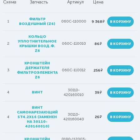
Схема
Запчасть
Артикул
Цена
ФИЛЬТР
1
060C-110000
руб.
9 368
В КОРЗИНУ
ВОЗДУШНЫЙ (Z6)
КОЛЬЦО
УПЛОТНИТЕЛЬНОЕ
2
060C-110010
руб.
86
В КОРЗИНУ
КРЫШКИ ВОЗД.Ф.
Z6
КРОНШТЕЙН
ДЕРЖАТЕЛЯ
3
060C-110012
руб.
256
В КОРЗИНУ
ФИЛЬТРОЭЛЕМЕНТА
Z6
30110-
4
ВИНТ
руб.
39
В КОРЗИНУ
420160010
ВИНТ
САМОНАРЕЗАЮЩИЙ
30110-
руб.
4
ST4.2X16 (ЗАМЕНЕН
26
В КОРЗИНУ
420160040
НА 30110-
420160010)
КРОНШТЕЙН
0180-112003-