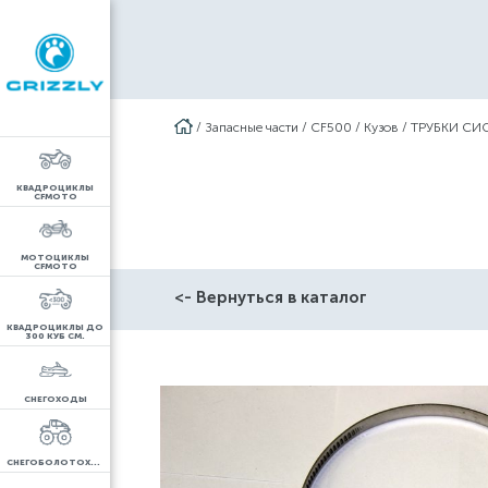
/
Запасные части
/
CF500
/
Кузов
/
ТРУБКИ СИ
КВАДРОЦИКЛЫ
CFMOTO
МОТОЦИКЛЫ
CFMOTO
<- Вернуться в каталог
КВАДРОЦИКЛЫ ДО
300 КУБ СМ.
СНЕГОХОДЫ
СНЕГОБОЛОТОХОДЫ