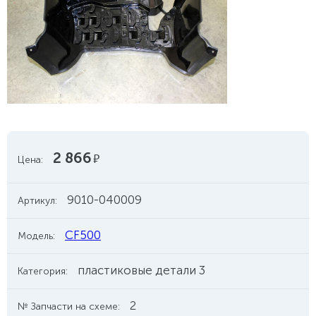
2 866
руб.
Цена:
9010-040009
Артикул:
CF500
Модель:
пластиковые детали 3
Категория:
2
№ Запчасти на схеме: