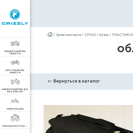
/
Запасные части
/
CF500
/
Кузов
/
ПЛАСТИКОВ
об
КВАДРОЦИКЛЫ
CFMOTO
МОТОЦИКЛЫ
CFMOTO
<- Вернуться в каталог
КВАДРОЦИКЛЫ ДО
300 КУБ СМ.
СНЕГОХОДЫ
СНЕГОБОЛОТОХОДЫ