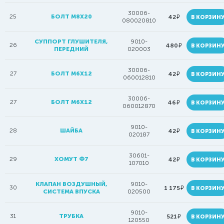
30006-
25
БОЛТ M8X20
руб.
42
В КОРЗИН
080020810
СУППОРТ ГЛУШИТЕЛЯ,
9010-
26
руб.
480
В КОРЗИН
ПЕРЕДНИЙ
020003
30006-
27
БОЛТ M6X12
руб.
42
В КОРЗИН
060012810
30006-
27
БОЛТ М6Х12
руб.
46
В КОРЗИН
060012870
9010-
28
ШАЙБА
руб.
42
В КОРЗИН
020187
30601-
29
ХОМУТ Ф7
руб.
42
В КОРЗИН
107010
КЛАПАН ВОЗДУШНЫЙ,
9010-
30
руб.
1 175
В КОРЗИН
СИСТЕМА ВПУСКА
020500
9010-
31
ТРУБКА
руб.
521
В КОРЗИН
120550