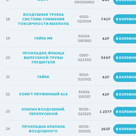
44
В КОРЗИН
060016810
ВОЗДУШНАЯ ТРУБКА
9010-
руб.
18
СИСТЕМЫ СНИЖЕНИЯ
741
В КОРЗИН
020004
ТОКСИЧНОСТИ ВЫХЛОПА
30204-
19
ГАЙКА M8
руб.
42
В КОРЗИН
080810
ПРОКЛАДКА ФЛАНЦА
0180-
руб.
20
ВЫПУСКНОЙ ТРУБЫ
349
В КОРЗИН
022300
ГЛУШИТЕЛЯ
8010-
21
ГАЙКА
руб.
42
В КОРЗИН
020001
30601-
22
ХОМУТ ПРУЖИННЫЙ А16
руб.
42
В КОРЗИН
116010
КЛАПАН ВОЗДУШНЫЙ,
8030-
23
руб.
1 237
В КОРЗИН
ПЕРЕПУСКНОЙ
020120
ПРОКЛАДКА КЛАПАНА
8030-
24
руб.
263
В КОРЗИН
ВОЗДУШНОГО
020101