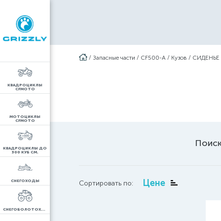
/
Запасные части
/
CF500-A
/
Кузов
/
СИДЕНЬЕ
КВАДРОЦИКЛЫ
CFMOTO
МОТОЦИКЛЫ
CFMOTO
Поиск
КВАДРОЦИКЛЫ ДО
300 КУБ СМ.
Цене
СНЕГОХОДЫ
Сортировать по:
СНЕГОБОЛОТОХОДЫ