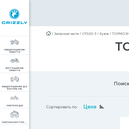
/
Запасные части
/
CF500-3
/
Кузов
/
ТОРМОЗН
Т
КВАДРОЦИКЛЫ
CFMOTO
МОТОЦИКЛЫ
CFMOTO
Поиск
КВАДРОЦИКЛЫ ДО
300 КУБ СМ.
Цене
СНЕГОХОДЫ
Сортировать по:
СНЕГОБОЛОТОХОДЫ