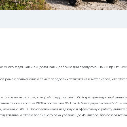
стоимость
3249900
руб.
0
руб.
ега
3249900
руб.
ега
сширителей
я навигатора
е много задач, как и вы, делая ваши рабочие дни продуктивными и приятными
ой раме с применением самых передовых технологий и материалов, что обесп
силовым агрегатом, который представляет собой трёхцилиндровый двигатель
теля также вырос на 28% и составляет 95 Н·м. А благодаря системе VVT – и
х, начиная с 3000. Это обеспечивает надежную и эффективную работу двигате
д топлива, а объем топливного бака увеличен до 45 литров, что позволяет ва