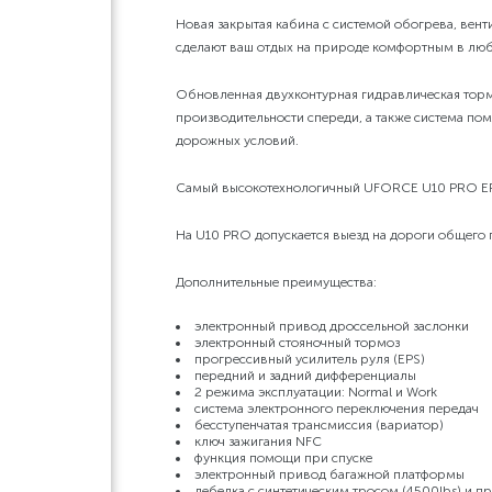
Новая закрытая кабина с системой обогрева, вен
сделают ваш отдых на природе комфортным в люб
Обновленная двухконтурная гидравлическая тор
производительности спереди, а также система по
дорожных условий.
Самый высокотехнологичный UFORCE U10 PRO EPS 
На U10 PRO допускается выезд на дороги общего 
Дополнительные преимущества:
электронный привод дроссельной заслонки
электронный стояночный тормоз
прогрессивный усилитель руля (EPS)
передний и задний дифференциалы
2 режима эксплуатации: Normal и Work
система электронного переключения передач
бесступенчатая трансмиссия (вариатор)
ключ зажигания NFC
функция помощи при спуске
электронный привод багажной платформы
лебедка с синтетическим тросом (4500lbs) и п