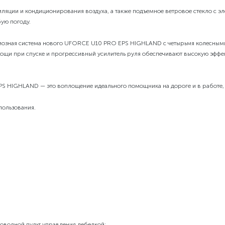
тиляции и кондиционирования воздуха, а также подъемное ветровое стекло с 
ую погоду.
мозная система нового UFORCE U10 PRO EPS HIGHLAND с четырьмя колесны
мощи при спуске и прогрессивный усилитель руля обеспечивают высокую эффек
HIGHLAND — это воплощение идеального помощника на дороге и в работе, к
пользования.
роводной пульт управления лебедкой;