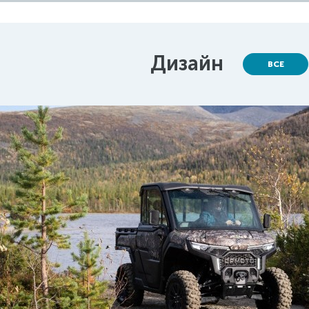
Дизайн
ВСЕ
10 PRO EPS
вета
ища и
Базовая стоимость
Оборудование
Итоговая