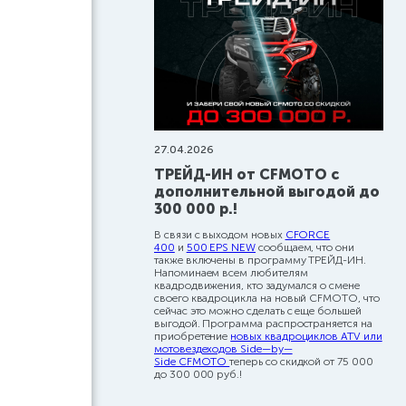
27.04.2026
ТРЕЙД-ИН от CFMOTO с
дополнительной выгодой до
300 000 р.!
В связи с выходом новых
CFORCE
400
и
500 EPS NEW
сообщаем, что они
также включены в программу ТРЕЙД-ИН.
Напоминаем всем любителям
квадродвижения, кто задумался о смене
своего квадроцикла на новый CFMOTO, что
сейчас это можно сделать с еще большей
выгодой. Программа распространяется на
приобретение
новых квадроциклов ATV или
мотовездеходов Side—by—
Side CFMOTO
теперь со скидкой от 75 000
до 300 000 руб.!