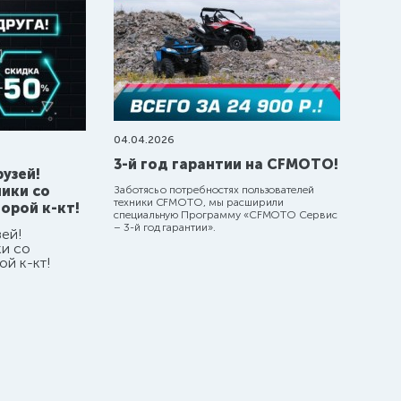
04.04.2026
3-й год гарантии на CFMOTO!
рузей!
ники со
Заботясь о потребностях пользователей
техники CFMOTO, мы расширили
орой к-кт!
специальную
Программу «CFMOTO Сервис
– 3-й год гарантии».
зей!
ки со
ой к-кт!