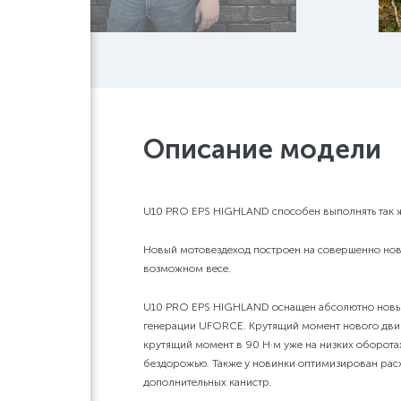
Отвал для сн
универсальный
арт: 40.0700V2
29790 руб.
Отвал для сн
универсальный
арт: 40.0700V1
29790 руб.
Комплект ра
арок
Описание модели
арт: 40.0883
11760 руб.
Крепление дл
арт: 40.0885
1770 руб.
U10 PRO EPS HIGHLAND
способен выполнять так ж
Новый мотовездеход построен на совершенно нов
возможном весе.
U10 PRO EPS HIGHLAND оснащен абсолютно новым 
генерации UFORCE. Крутящий момент нового двига
крутящий момент в 90 Н·м уже на низких оборота
бездорожью. Также у новинки оптимизирован расхо
дополнительных канистр.