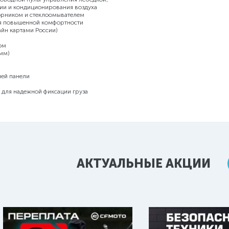
ции и кондиционирования воздуха
орником и стеклоомывателем
ья повышенной комфортности
айн картами России)
ом
 мм)
ней панели
 для надежной фиксации груза
АКТУАЛЬНЫЕ АКЦИИ