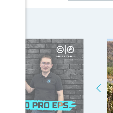
Конфигуратор
CFMOTO UFORCE U
Highland
базовые ц
Защиты дн
бамперы
Выносы
Кофры
Канистры
Свет
Разное