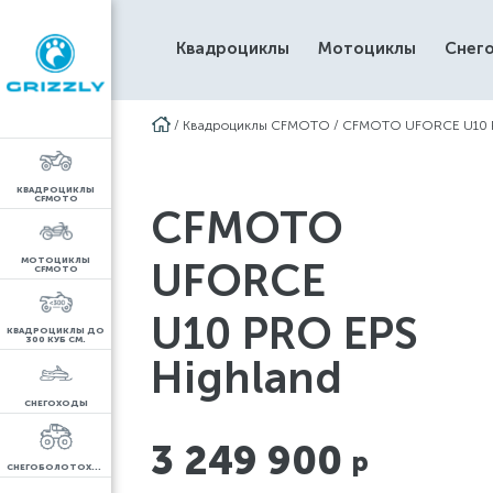
Квадроциклы
Мотоциклы
Снег
/
Квадроциклы CFMOTO
/
CFMOTO UFORCE U10 P
КВАДРОЦИКЛЫ
CFMOTO
CFMOTO
МОТОЦИКЛЫ
UFORCE
CFMOTO
U10 PRO EPS
КВАДРОЦИКЛЫ ДО
300 КУБ СМ.
Highland
СНЕГОХОДЫ
3 249 900
р
СНЕГОБОЛОТОХОДЫ