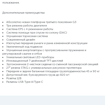
пользования.
Дополнительные преимущества:
Абсолютно новая платформа третьего поколения G3
Три режима работы двигателя
Система EPS с 4 режимами работы
Система помощи при спуске по склону (DAC)
Улучшенная тормозная система
Современный дизайн
Изогнутые передние рычаги и рама измененной конструкции
Увеличенный ход подвески
Улучшенные амортизаторы с прогрессивными пружинами и
регулировкой сжатия и отбоя
Уникальные световые LED-приборы
Инновационный 7-дюймовый TFT-дисплей
Эргономичное 2-местное сиденье со съемной пассажирской секцией
27″ резина STAG c универсальным рисунком протектора
Передняя и задняя багажные площадки грузоподъемностью 45 и 90 кг
Допустимый вес буксируемого груза до 820 кг!
Розетка 12В
Разъемы USB Type A/Type C