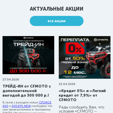
АКТУАЛЬНЫЕ АКЦИИ
ВСЕ АКЦИИ
базовые цвета
Защиты днища и бамперы
Выносы
Кофры
Канистры
27.04.2026
Свет
25.04.2026
ТРЕЙД-ИН от CFMOTO с
Разное
«Кредит 0%» и «Легкий
дополнительной
кредит от 7,9%» от
выгодой до 300 000 р.!
Отвал для снега универсальный
арт: 40.0700V2
CFMOTO
33415 руб.
В связи с выходом новых
CFORCE
400
и
500 EPS NEW
сообщаем, что
Рады сообщить Вам, что
Отвал для снега универсальный
они также включены в программу
условия
«CFMOTO
–
арт: 40.0700V1
33415 руб.