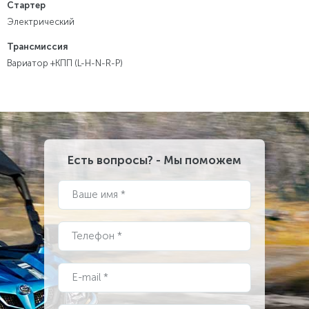
Стартер
Электрический
Трансмиссия
Вариатор +КПП (L-H-N-R-P)
1439900
руб.
0
руб.
1439900
руб.
Есть вопросы? - Мы поможем
КУПИТЬ
Ваше имя *
Телефон *
E-mail *