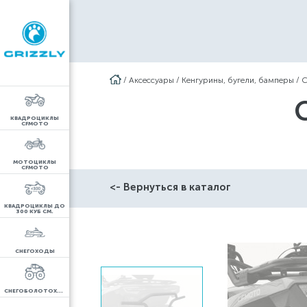
/
Аксессуары
/
Кенгурины, бугели, бамперы
/
C
КВАДРОЦИКЛЫ
CFMOTO
МОТОЦИКЛЫ
CFMOTO
<- Вернуться в каталог
КВАДРОЦИКЛЫ ДО
300 КУБ СМ.
СНЕГОХОДЫ
СНЕГОБОЛОТОХОДЫ