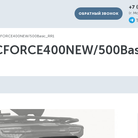
+7 
(г. М
ОБРАТНЫЙ ЗВОНОК
FORCE400NEW/500Basic_RR1
CFORCE400NEW/500Bas