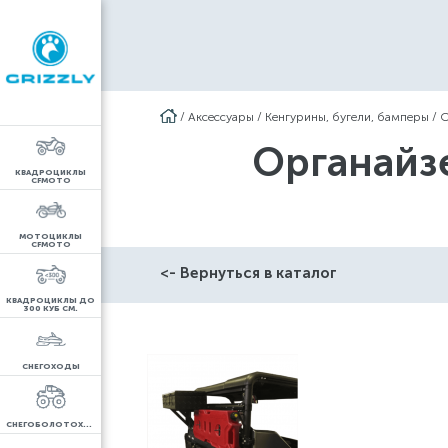
/
Аксессуары
/
Кенгурины, бугели, бамперы
/
О
Органайз
КВАДРОЦИКЛЫ
CFMOTO
МОТОЦИКЛЫ
CFMOTO
<- Вернуться в каталог
КВАДРОЦИКЛЫ ДО
300 КУБ СМ.
СНЕГОХОДЫ
СНЕГОБОЛОТОХОДЫ