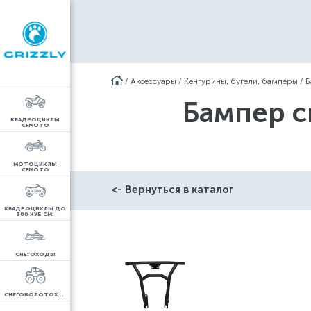
/
Аксессуары
/
Кенгурины, бугели, бамперы
/
Б
Бампер с
КВАДРОЦИКЛЫ
CFMOTO
МОТОЦИКЛЫ
CFMOTO
<- Вернуться в каталог
КВАДРОЦИКЛЫ ДО
300 КУБ СМ.
СНЕГОХОДЫ
СНЕГОБОЛОТОХОДЫ