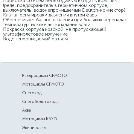
Проводка со всем необходимым входит в комплект
(реле, предохранитель в герметичном корпусе,
выключатель, водонепроницаемый Deutch-коннектор);
Клапан регулировки давления внутри фары.
Обеспечивает баланс давления при больших перепадах
температур, исключая попадание влаги.
Покраска корпуса краской, не пропускающей
ультрафиолетовое излучение
Водонепроницаемый разъем
Квадроциклы CFMOTO
Мотоциклы CFMOTO
Снегоходы
Снегоболотоходы
Аква
Мотоциклы KAYO
Экипировка