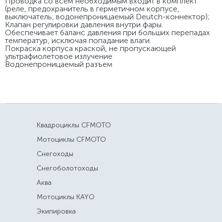
Проводка со всем необходимым входит в комплект
(реле, предохранитель в герметичном корпусе,
выключатель, водонепроницаемый Deutch-коннектор);
Клапан регулировки давления внутри фары.
Обеспечивает баланс давления при больших перепадах
температур, исключая попадание влаги.
Покраска корпуса краской, не пропускающей
ультрафиолетовое излучение
Водонепроницаемый разъем
Квадроциклы CFMOTO
Мотоциклы CFMOTO
Снегоходы
Снегоболотоходы
Аква
Мотоциклы KAYO
Экипировка