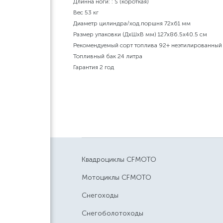
Длинна ноги: : S (короткая)
Вес 53 кг
Диаметр цилиндра/ход.поршня 72х61 мм
Размер упаковки (ДхШхВ мм) 127х86.5х40.5 см
Рекомендуемый сорт топлива 92+ неэтилированный
Топливный бак 24 литра
Гарантия 2 год
Квадроциклы CFMOTO
Мотоциклы CFMOTO
Снегоходы
Снегоболотоходы