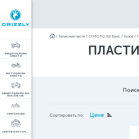
/
Запасные части
/
CFMOTO X8 Basic
/
Кузов
/
ПЛАСТИК
КВАДРОЦИКЛЫ
CFMOTO
МОТОЦИКЛЫ
CFMOTO
Поиск
КВАДРОЦИКЛЫ ДО
300 КУБ СМ.
Цене
СНЕГОХОДЫ
Сортировать по:
СНЕГОБОЛОТОХОДЫ