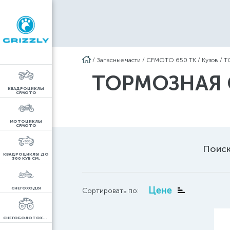
/
Запасные части
/
CFMOTO 650 TK
/
Кузов
/
Т
ТОРМОЗНАЯ С
КВАДРОЦИКЛЫ
CFMOTO
МОТОЦИКЛЫ
CFMOTO
Поиск
КВАДРОЦИКЛЫ ДО
300 КУБ СМ.
Цене
СНЕГОХОДЫ
Сортировать по:
СНЕГОБОЛОТОХОДЫ